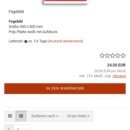
Fegebild
Fegebild
Größe 330 x 500 mm
Poly-Platte weiß mit Aufdruck.
Lieferzeit:
ca. 3-4 Tage
(Ausland abweichend)
24,50 EUR
24,50 EUR pro Stück
inkl. 19% MwSt. zzgl.
Versand
IN DEN WARENKORB
Sortieren nach
pro Seite
Sortieren nach
24 pro Seite
1
2
»