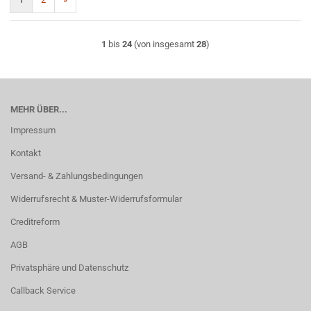
1
bis
24
(von insgesamt
28
)
MEHR ÜBER...
Impressum
Kontakt
Versand- & Zahlungsbedingungen
Widerrufsrecht & Muster-Widerrufsformular
Creditreform
AGB
Privatsphäre und Datenschutz
Callback Service