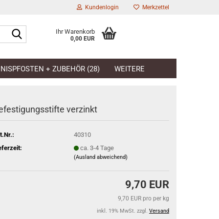
Kundenlogin
Merkzettel
Suche...
Ihr Warenkorb
0,00 EUR
l
NISPFOSTEN + ZUBEHÖR (28)
WEITERE
wort
efestigungsstifte verzinkt
t.Nr.:
40310
rstellen
eferzeit:
ca. 3-4 Tage
rt vergessen?
(Ausland abweichend)
9,70 EUR
9,70 EUR pro per kg
inkl. 19% MwSt. zzgl.
Versand