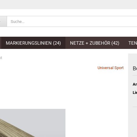
E-Mai
MARKIERUNGSLINIEN (24)
NETZE + ZUBEHÖR (42)
TEN
Pass
kt
B
Universal Sport
Ar
Konto e
Li
Passwo