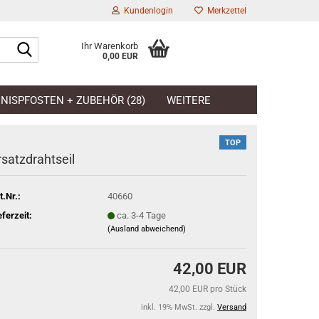
Kundenlogin
Merkzettel
Suche...
Ihr Warenkorb
0,00 EUR
l
NISPFOSTEN + ZUBEHÖR (28)
WEITERE
wort
TOP
rsatzdrahtseil
t.Nr.:
40660
rstellen
eferzeit:
ca. 3-4 Tage
rt vergessen?
(Ausland abweichend)
42,00 EUR
42,00 EUR pro Stück
inkl. 19% MwSt. zzgl.
Versand