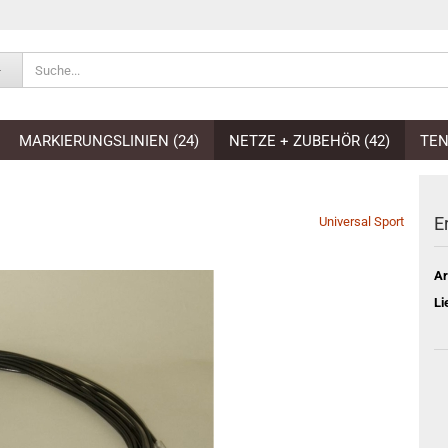
E-Mai
MARKIERUNGSLINIEN (24)
NETZE + ZUBEHÖR (42)
TEN
Pass
E
Universal Sport
Ar
Konto e
Li
Passwo