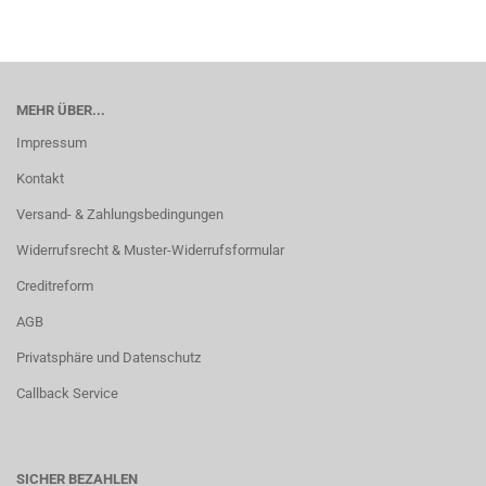
MEHR ÜBER...
Impressum
Kontakt
Versand- & Zahlungsbedingungen
Widerrufsrecht & Muster-Widerrufsformular
Creditreform
AGB
Privatsphäre und Datenschutz
Callback Service
SICHER BEZAHLEN