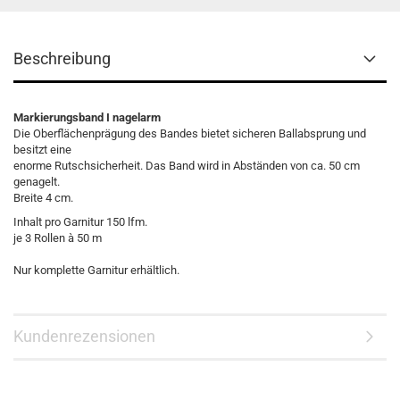
Beschreibung
Markierungsband I nagelarm
Die Oberflächenprägung des Bandes bietet sicheren Ballabsprung und
besitzt eine
enorme Rutschsicherheit. Das Band wird in Abständen von ca. 50 cm
genagelt.
Breite 4 cm.
Inhalt pro Garnitur 150 lfm.
je 3 Rollen à 50 m
Nur komplette Garnitur erhältlich.
Kundenrezensionen