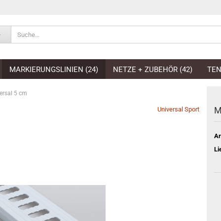
E-Mai
MARKIERUNGSLINIEN (24)
NETZE + ZUBEHÖR (42)
TEN
Pass
ersal 5 cm
M
Universal Sport
Ar
Konto e
Li
Passwo