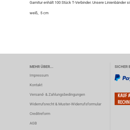
Garnitur enhält 100 Stück T-Verbinder. Unsere Linienbänder si
weiß, 5 cm
MEHR ÜBER...
SICHER 
Impressum
Kontakt
Versand- & Zahlungsbedingungen
Widerrufsrecht & Muster-Widerrufsformular
Creditreform
AGB