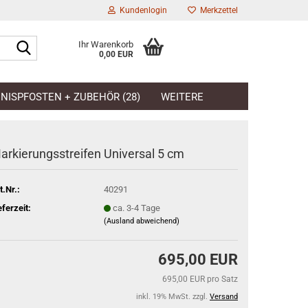
Kundenlogin
Merkzettel
Suche...
Ihr Warenkorb
0,00 EUR
l
NISPFOSTEN + ZUBEHÖR (28)
WEITERE
wort
arkierungsstreifen Universal 5 cm
t.Nr.:
40291
rstellen
eferzeit:
ca. 3-4 Tage
rt vergessen?
(Ausland abweichend)
695,00 EUR
695,00 EUR pro Satz
inkl. 19% MwSt. zzgl.
Versand