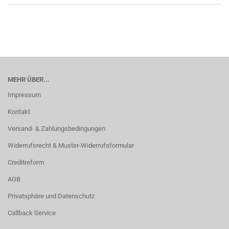
MEHR ÜBER...
Impressum
Kontakt
Versand- & Zahlungsbedingungen
Widerrufsrecht & Muster-Widerrufsformular
Creditreform
AGB
Privatsphäre und Datenschutz
Callback Service